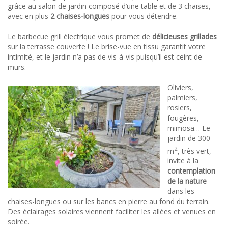
grâce au salon de jardin composé d’une table et de 3 chaises,
avec en plus
2 chaises-longues
pour vous détendre.
Le barbecue grill électrique vous promet de
délicieuses grillades
sur la terrasse couverte ! Le brise-vue en tissu garantit votre
intimité, et le jardin n’a pas de vis-à-vis puisqu’il est ceint de
murs.
Oliviers,
palmiers,
rosiers,
fougères,
mimosa… Le
jardin de 300
2
m
, très vert,
invite à la
contemplation
de la nature
dans les
chaises-longues ou sur les bancs en pierre au fond du terrain.
Des éclairages solaires viennent faciliter les allées et venues en
soirée.