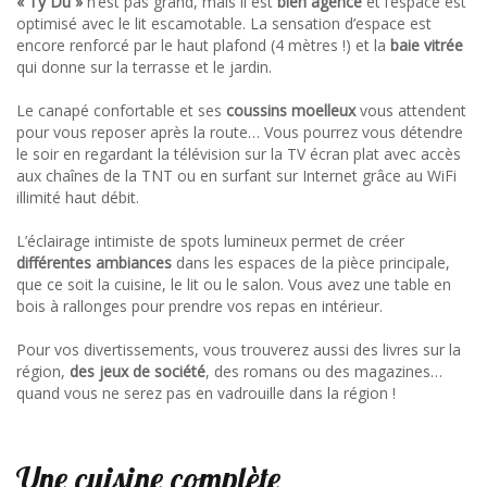
« Ty Du »
n’est pas grand, mais il est
bien agencé
et l’espace est
optimisé avec le lit escamotable. La sensation d’espace est
encore renforcé par le haut plafond (4 mètres !) et la
baie vitrée
qui donne sur la terrasse et le jardin.
Le canapé confortable et ses
coussins moelleux
vous attendent
pour vous reposer après la route… Vous pourrez vous détendre
le soir en regardant la télévision sur la TV écran plat avec accès
aux chaînes de la TNT ou en surfant sur Internet grâce au WiFi
illimité haut débit.
L’éclairage intimiste de spots lumineux permet de créer
différentes ambiances
dans les espaces de la pièce principale,
que ce soit la cuisine, le lit ou le salon. Vous avez une table en
bois à rallonges pour prendre vos repas en intérieur.
Pour vos divertissements, vous trouverez aussi des livres sur la
région,
des jeux de société
, des romans ou des magazines…
quand vous ne serez pas en vadrouille dans la région !
Une cuisine complète