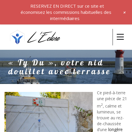
RESERVEZ EN DIRECT sur ce site et
+
économisez les commissions habituelles des
intermédiaires
« Ty Du », votre nid
douillet avec terrasse
Ce pied-à-terre
une pièce de 21
2
m
, calme et
lumineux, se
trouve au rez-
de-chaussée
d’une
longère